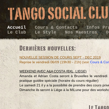
Accueil
Cours & Contacts
Infos P
Le Club
Le Style
Nos Maestros
O
NOUVELLE SESSION DE COURS SEPT - DEC 2019
Reprise le vendredi 06/09 (19h30 - 21h) (voir
Cours & Con
WEEKEND AVEC A&A COSTA (BXL, LIEGE)
Amanda et Adrian Costa seront à Bruxelles le vendred
pratique guidée spéciale (horaire du cours régulier)
Le samedi 21 il y a la possiblité de prendre des cours pri
Dimanche ils seront à Liége à la MiLune pour des worksh